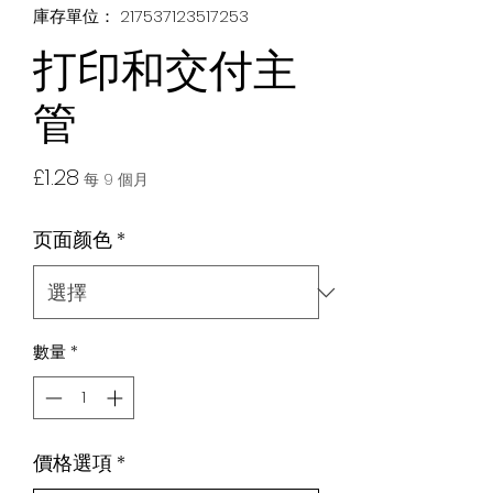
庫存單位： 217537123517253
打印和交付主
管
價
£1.28
每 9 個月
格
页面颜色
*
數量
*
價格選項
*